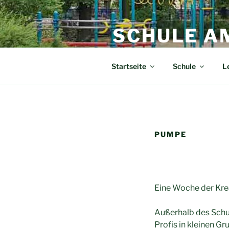
Zum
Inhalt
SCHULE A
springen
Grundschule und Schule der Se
Startseite
Schule
L
PUMPE
Eine Woche der Kre
Außerhalb des Schul
Profis in kleinen G