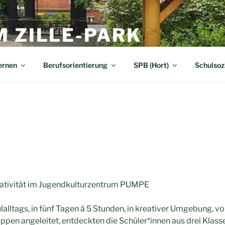
M ZILLE-PARK
kundarstufe I (Förderschwerpunkt "Lernen")
ernen
Berufsorientierung
SPB (Hort)
Schulsoz
ativität im Jugendkulturzentrum PUMPE
alltags, in fünf Tagen à 5 Stunden, in kreativer Umgebung, v
ruppen angeleitet, entdeckten die Schüler*innen aus drei Klas