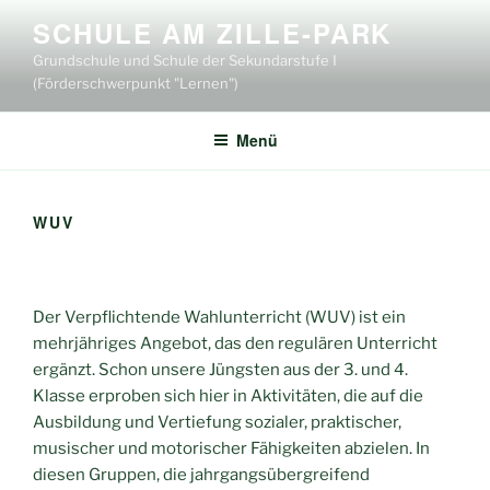
Zum
SCHULE AM ZILLE-PARK
Inhalt
Grundschule und Schule der Sekundarstufe I
springen
(Förderschwerpunkt "Lernen")
Menü
WUV
Der Verpflichtende Wahlunterricht (WUV) ist ein
mehrjähriges Angebot, das den regulären Unterricht
ergänzt. Schon unsere Jüngsten aus der 3. und 4.
Klasse erproben sich hier in Aktivitäten, die auf die
Ausbildung und Vertiefung sozialer, praktischer,
musischer und motorischer Fähigkeiten abzielen. In
diesen Gruppen, die jahrgangsübergreifend