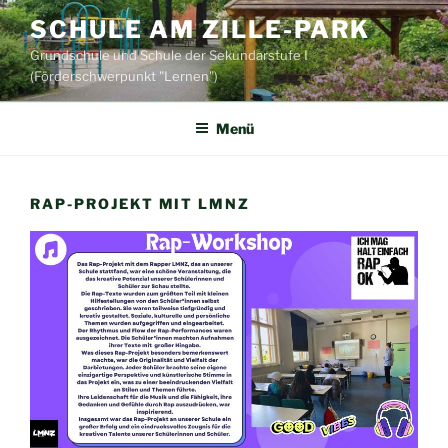
Zum
SCHULE AM ZILLE-PARK
Inhalt
Grundschule und Schule der Sekundarstufe I
springen
(Förderschwerpunkt "Lernen")
Menü
RAP-PROJEKT MIT LMNZ