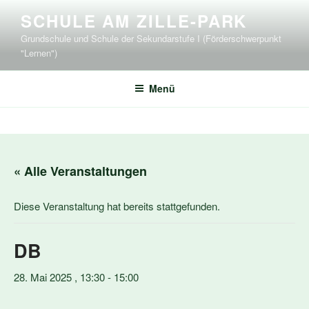
Zum
SCHULE AM ZILLE-PARK
Inhalt
Grundschule und Schule der Sekundarstufe I (Förderschwerpunkt
springen
"Lernen")
Menü
« Alle Veranstaltungen
Diese Veranstaltung hat bereits stattgefunden.
DB
28. Mai 2025 , 13:30
-
15:00