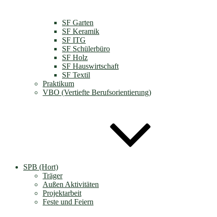
SF Garten
SF Keramik
SF ITG
SF Schülerbüro
SF Holz
SF Hauswirtschaft
SF Textil
Praktikum
VBO (Vertiefte Berufsorientierung)
SPB (Hort)
Träger
Außen Aktivitäten
Projektarbeit
Feste und Feiern