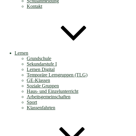
Schulanmeldung
Kontakt
Lernen
Grundschule
Sekundarstufe I
Lernen Digital
Temporäre Lerngruppen (TLG)
GE-Klassen
Soziale Gruppen
Haus- und Einzelunterricht
Arbeitsgemeinschaften
Sport
Klassenfahrten