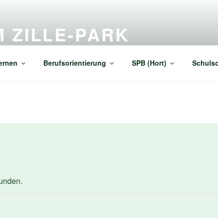
 ZILLE-PARK
undarstufe I (Förderschwerpunkt "Lernen")
ernen
Berufsorientierung
SPB (Hort)
Schulso
funden.