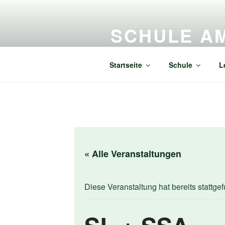
Zum
Inhalt
SCHULE AM
springen
Grundschule und Schule der Sek
Startseite
Schule
L
« Alle Veranstaltungen
Diese Veranstaltung hat bereits stattge