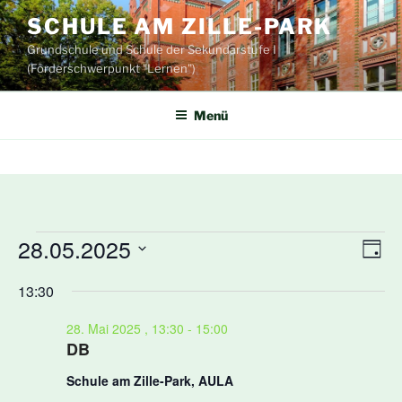
Zum
SCHULE AM ZILLE-PARK
Inhalt
Grundschule und Schule der Sekundarstufe I
springen
(Förderschwerpunkt "Lernen")
Menü
28.05.2025
Veranstaltungen
A
V
T
e
n
für
a
D
g
13:30
r
s
a
28.
a
t
i
28. Mai 2025 , 13:30
-
15:00
Mai
n
u
DB
c
s
2025
m
h
Schule am Zille-Park, AULA
t
w
t