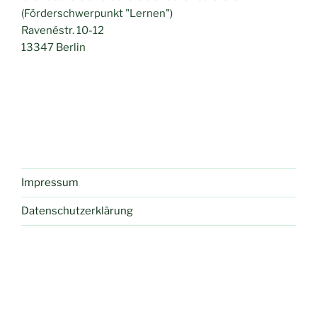
v
(Förderschwerpunkt "Lernen")
i
Ravenéstr. 10-12
g
13347 Berlin
a
t
i
o
n
Impressum
Datenschutzerklärung