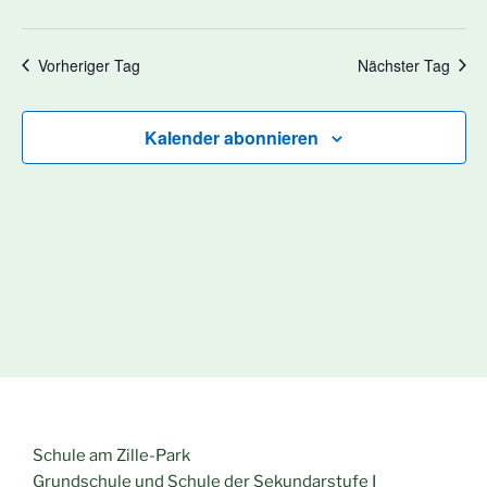
a
ä
e
l
h
n
t
l
Vorheriger Tag
Nächster Tag
e
u
-
n
n
N
.
Kalender abonnieren
g
a
A
v
n
i
s
g
i
a
c
t
h
t
i
e
o
n
n
-
N
Schule am Zille-Park
a
Grundschule und Schule der Sekundarstufe I