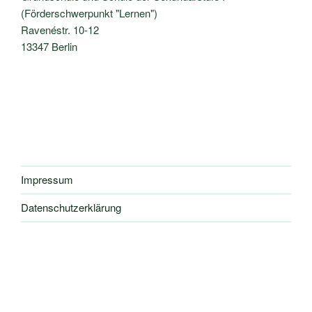
v
(Förderschwerpunkt "Lernen")
i
Ravenéstr. 10-12
g
13347 Berlin
a
t
i
o
n
Impressum
Datenschutzerklärung