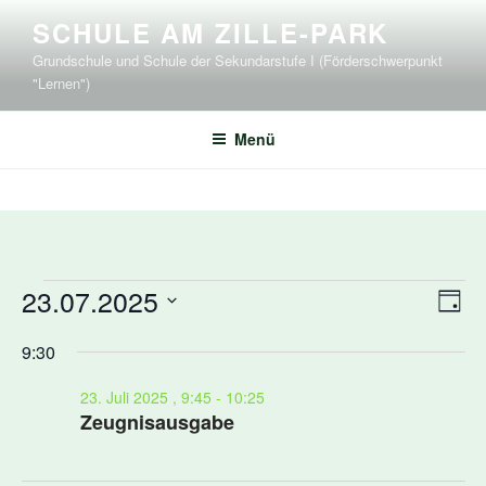
Zum
SCHULE AM ZILLE-PARK
Inhalt
Grundschule und Schule der Sekundarstufe I (Förderschwerpunkt
springen
"Lernen")
Menü
Veranstaltungen
23.07.2025
A
V
T
e
n
für
D
a
r
9:30
s
g
a
23.
a
t
i
Juli
23. Juli 2025 , 9:45
-
10:25
n
u
c
Zeugnisausgabe
s
2025
m
h
t
w
t