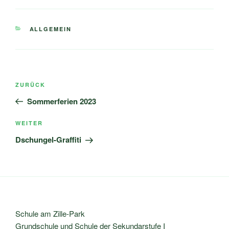
KATEGORIEN
ALLGEMEIN
Beitragsnavigation
Vorheriger
ZURÜCK
Beitrag
Sommerferien 2023
Nächster
WEITER
Beitrag
Dschungel-Graffiti
Schule am Zille-Park
Grundschule und Schule der Sekundarstufe I