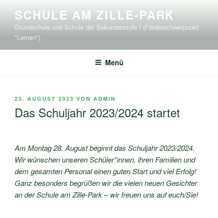
Zum
SCHULE AM ZILLE-PARK
Inhalt
Grundschule und Schule der Sekundarstufe I (Förderschwerpunkt
springen
"Lernen")
Menü
VERÖFFENTLICHT
25. AUGUST 2023
VON
ADMIN
AM
Das Schuljahr 2023/2024 startet
Am Montag 28. August beginnt das Schuljahr 2023/2024.
Wir wünschen unseren Schüler*innen, ihren Familien und
dem gesamten Personal einen guten Start und viel Erfolg!
Ganz besonders begrüßen wir die vielen neuen Gesichter
an der Schule am Zille-Park – wir freuen uns auf euch/Sie!